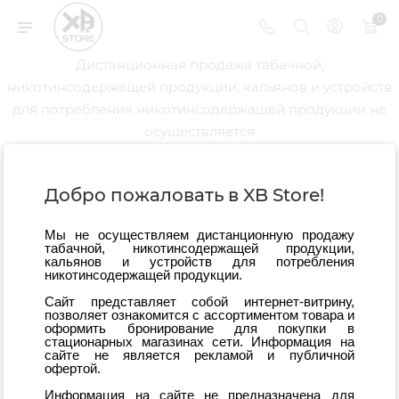
0
Дистанционная продажа табачной,
никотинсодержащей продукции, кальянов и устройств
для потребления никотинсодержащей продукции не
осуществляется
Добро пожаловать в XB Store!
АДРЕС
проспект 60-летия
Мы не осуществляем дистанционную продажу
табачной, никотинсодержащей продукции,
Октября, 67
кальянов и устройств для потребления
никотинсодержащей продукции.
Сайт представляет собой интернет-витрину,
позволяет ознакомится с ассортиментом товара и
РЕЖИМ РАБОТЫ
оформить бронирование для покупки в
9:00-23:00
стационарных магазинах сети. Информация на
сайте не является рекламой и публичной
офертой.
ТЕЛЕФОН
+79144018450
Информация на сайте не предназначена для