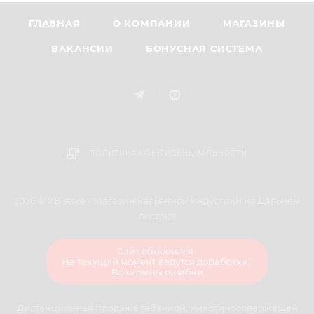
ГЛАВНАЯ
О КОМПАНИИ
МАГАЗИНЫ
ВАКАНСИИ
БОНУСНАЯ СИСТЕМА
ПОЛИТИКА КОНФИДЕНЦИАЛЬНОСТИ
2026 © XB store - Магазин кальянной индустрии на Дальнем
востоке
Сайт обновился.
На текущий момент ведутся доработки.
Возможны ошибки
Дистанционная продажа табачной, никотиносодержащей