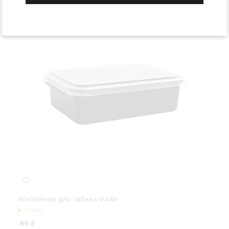
Контейнер для табака 0.46л
Мало
89
₽