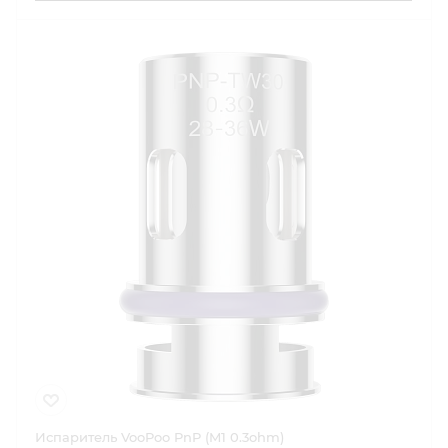
Испаритель VooPoo PnP (M1 0.3ohm)